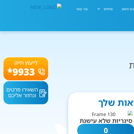
ון עישון
סניפים
צור קשר
ת
יאות שלך
סיגריות שלא עישנת
0