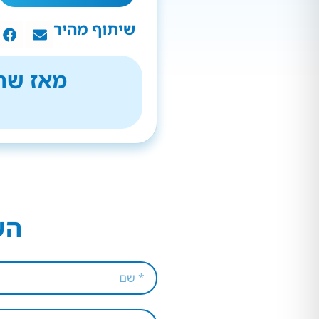
שיתוף מהיר
מאז שהת
הש