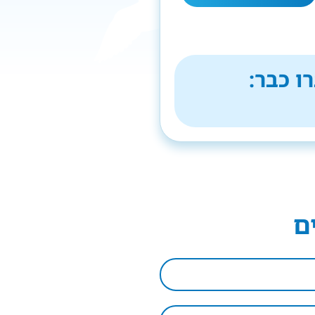
ו כבר:
ם