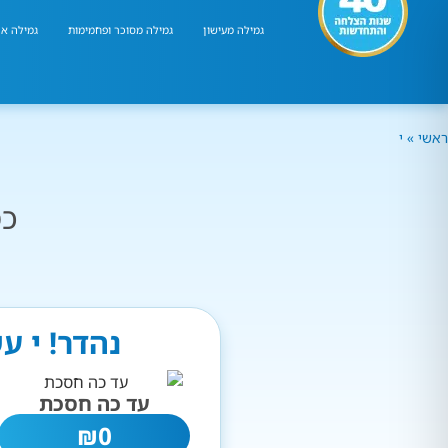
גמילה מעישון
גמילה מסוכר ופחמימות
גמילה אר
ראשי
»
י
כמ
נהדר! י ע
עד כה חסכת
₪
0