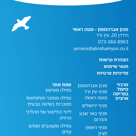
מכון אברהמסון - מטה ראשי
הירדן 20, עין ורד
073-360-8963
service@abrahamson.co.il
הצהרת נגישות
תנאי שימוש
מדיניות פרטיות
מרכזי
מפת אתר
מכון אברהמסון
טיפול
גמילה מעישון
סניף עין ורד
בפריסה
(מטה ראשי)
גמילה מסוכר ופחמימות
ארצית
ממכרות בשיטה טבעית
סניף ירושלים
ליווי הוליסטי של תהליכי
סניף באר שבע
הרזייה
והדרום
גמילה מקנאביס וסמים
סניף ראשון
קלים
לציון