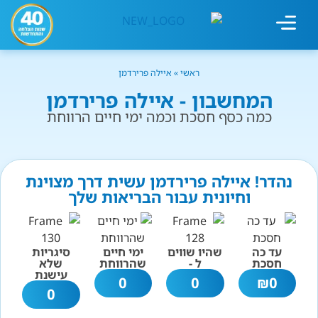
מחשבון עישון
גמילה מעישון
טיפולים נוספים
גמילה ארגונית
חנות המוצרים
גמילה מסוכר ופחמימות
שיטת אברהמסון
ראשי
»
איילה פרירדמן
המחשבון - איילה פרירדמן
כמה כסף חסכת וכמה ימי חיים הרווחת
נהדר! איילה פרירדמן עשית דרך מצוינת
וחיונית עבור הבריאות שלך
עד כה
שהיו שווים
ימי חיים
סיגריות
חסכת
ל -
שהרווחת
שלא
עישנת
0
0
₪
0
0