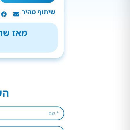
שיתוף מהיר
מאז שהת
הש