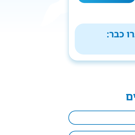
ו כבר:
ם