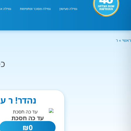
גמילה מעישון
גמילה מסוכר ופחמימות
גמילה אר
ראשי
»
ר
כמ
נהדר! ר ע
עד כה חסכת
₪
0