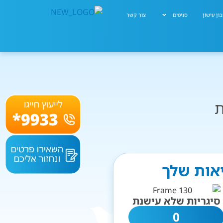
ון עישון
סניפים
צור קשר
ת
יאות שלך
סיגריות שלא עישנת
0