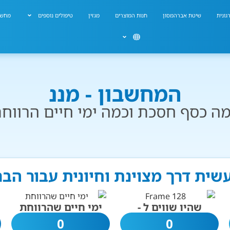
גונית
שיטת אברהמסון
חנות המוצרים
מגזין
טיפולים נוספים
מחשב
המחשבון - מננ
ה כסף חסכת וכמה ימי חיים הרווח
עשית דרך מצוינת וחיונית עבור הב
שהיו שווים ל -
ימי חיים שהרווחת
0
0