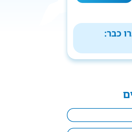
ו כבר:
ם