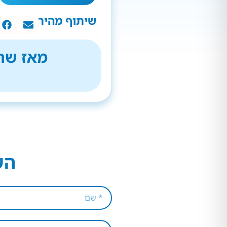
שיתוף מהיר
מאז שהת
הש