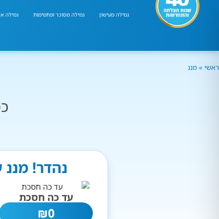
גמילה מעישון
גמילה מסוכר ופחמימות
גמילה אר
ראשי
»
מננ
כמ
נהדר! מננ 
עד כה חסכת
₪
0