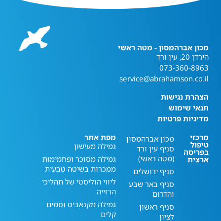
מכון אברהמסון - מטה ראשי
הירדן 20, עין ורד
073-360-8963
service@abrahamson.co.il
הצהרת נגישות
תנאי שימוש
מדיניות פרטיות
מרכזי
מפת אתר
מכון אברהמסון
טיפול
גמילה מעישון
סניף עין ורד
בפריסה
(מטה ראשי)
גמילה מסוכר ופחמימות
ארצית
ממכרות בשיטה טבעית
סניף ירושלים
ליווי הוליסטי של תהליכי
סניף באר שבע
הרזייה
והדרום
גמילה מקנאביס וסמים
סניף ראשון
קלים
לציון