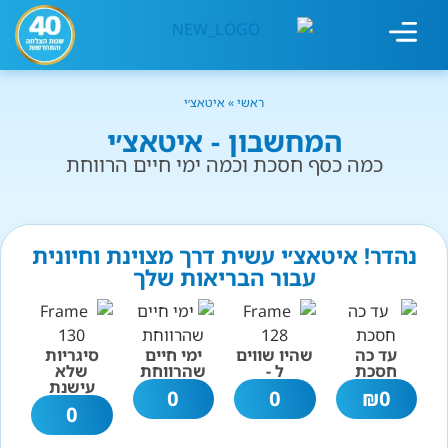
מחשבון עישון
גמילה מעישון
טיפולים נוספים
גמילה ארגונית
חנות המוצרים
גמילה מסוכר ופחמימות
שיטת אברהמסון
ראשי
»
איטאצ׳י
המחשבון - איטאצ׳י
כמה כסף חסכת וכמה ימי חיים הרווחת
נהדר! איטאצ׳י עשית דרך מצוינת וחיונית
עבור הבריאות שלך
עד כה
שהיו שווים
ימי חיים
סיגריות
חסכת
ל -
שהרווחת
שלא
עישנת
0
0
₪
0
0