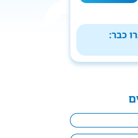
ו כבר:
ם