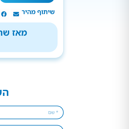
שיתוף מהיר
מאז שהת
הש