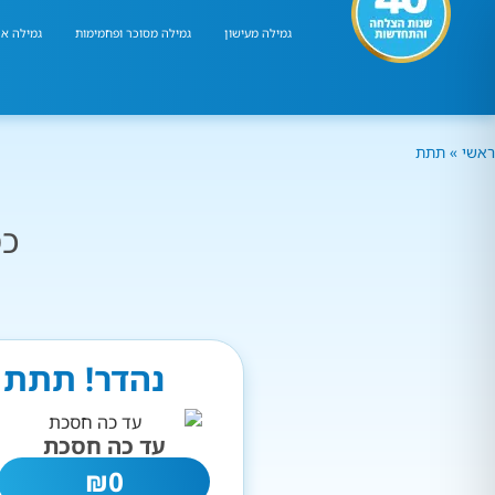
גמילה מעישון
גמילה מסוכר ופחמימות
גמילה אר
ראשי
»
תתת
כמ
נהדר! תתת 
עד כה חסכת
₪
0