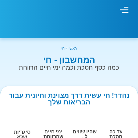
מחשבון עישון
גמילה מעישון
טיפולים נוספים
גמילה ארגונית
חנות המוצרים
גמילה מסוכר ופחמימות
שיטת אברהמסון
ראשי
»
חי
המחשבון - חי
כמה כסף חסכת וכמה ימי חיים הרווחת
נהדר! חי עשית דרך מצוינת וחיונית עבור
הבריאות שלך
עד כה
שהיו שווים
ימי חיים
סיגריות
חסכת
ל -
שהרווחת
שלא