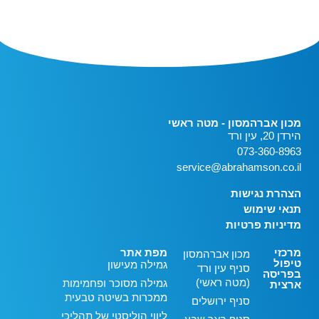
מכון אברהמסון - מטה ראשי
הירדן 20, עין ורד
073-360-8963
service@abrahamson.co.il
הצהרת נגישות
תנאי שימוש
מדיניות פרטיות
מרכזי
מפת אתר
מכון אברהמסון
טיפול
גמילה מעישון
סניף עין ורד
בפריסה
(מטה ראשי)
גמילה מסוכר ופחמימות
ארצית
ממכרות בשיטה טבעית
סניף ירושלים
ליווי הוליסטי של תהליכי