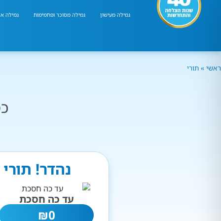
גמילה מעישון
גמילה מסוכר ופחמימות
גמילה אר
ראשי
»
תורי
כמ
נהדר! תורי
עד כה חסכת
₪
0