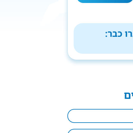
ו כבר:
ם