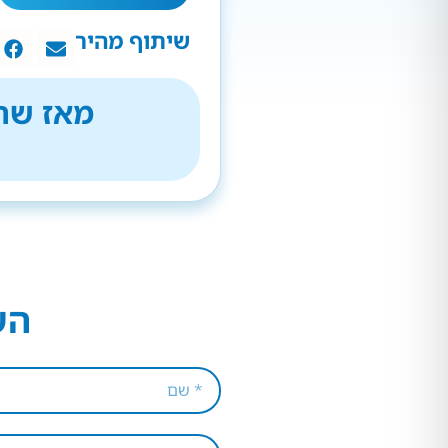
שיתוף מהיר
מאז שהת
הש