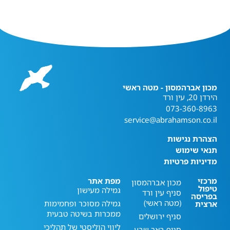
מכון אברהמסון - מטה ראשי
הירדן 20, עין ורד
073-360-8963
service@abrahamson.co.il
הצהרת נגישות
תנאי שימוש
מדיניות פרטיות
מרכזי
מפת אתר
מכון אברהמסון
טיפול
גמילה מעישון
סניף עין ורד
בפריסה
(מטה ראשי)
גמילה מסוכר ופחמימות
ארצית
ממכרות בשיטה טבעית
סניף ירושלים
ליווי הוליסטי של תהליכי
סניף באר שבע