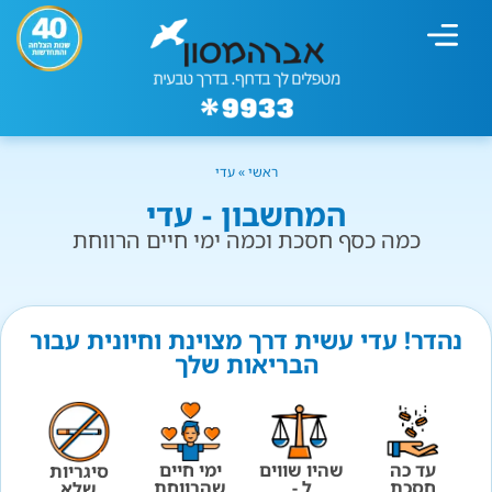
מחשבון עישון
גמילה מעישון
טיפולים נוספים
גמילה ארגונית
חנות המוצרים
גמילה מסוכר ופחמימות
שיטת אברהמסון
ראשי
»
עדי
המחשבון - עדי
כמה כסף חסכת וכמה ימי חיים הרווחת
נהדר! עדי עשית דרך מצוינת וחיונית עבור
הבריאות שלך
עד כה
שהיו שווים
ימי חיים
סיגריות
חסכת
ל -
שהרווחת
שלא