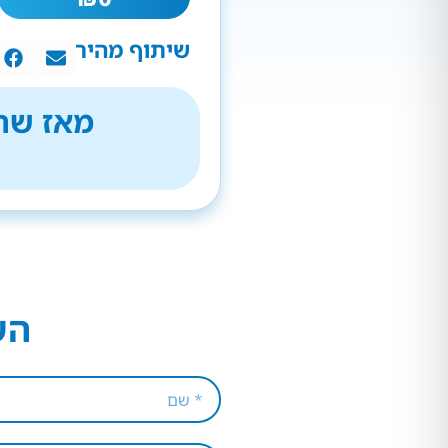
שיתוף מהיר
מאז שהת
הש