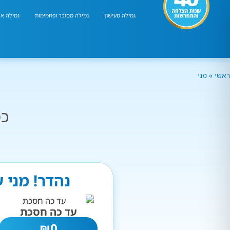
גמילה מעישון
גמילה מסוכר ופחמימות
גמילה אר
ראשי
»
מני
כמ
נהדר! מני 
עד כה חסכת
₪
0