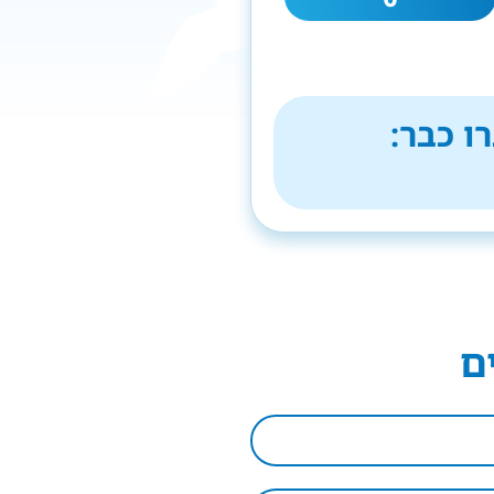
ו כבר:
ם