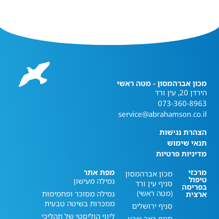
מכון אברהמסון - מטה ראשי
הירדן 20, עין ורד
073-360-8963
service@abrahamson.co.il
הצהרת נגישות
תנאי שימוש
מדיניות פרטיות
מרכזי
מפת אתר
מכון אברהמסון
טיפול
גמילה מעישון
סניף עין ורד
בפריסה
(מטה ראשי)
גמילה מסוכר ופחמימות
ארצית
ממכרות בשיטה טבעית
סניף ירושלים
ליווי הוליסטי של תהליכי
סניף באר שבע