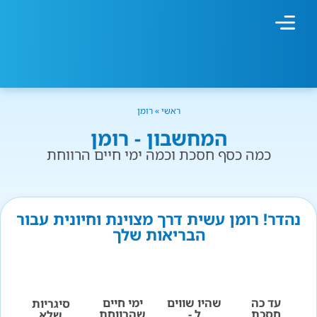
מחשבון עישון
גמילה מעישון
טיפולים נוספים
גמילה ארגונית
חנות המוצרים
גמילה מסוכר ופחמימות
שיטת אברהמסון
ראשי
»
רומן
המחשבון - רומן
כמה כסף חסכת וכמה ימי חיים הרווחת
נהדר! רומן עשית דרך מצוינת וחיונית עבור
הבריאות שלך
עד כה
שהיו שווים
ימי חיים
סיגריות
חסכת
ל -
שהרווחת
שלא