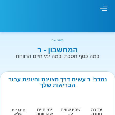
מחשבון עישון
גמילה מעישון
טיפולים נוספים
גמילה ארגונית
חנות המוצרים
גמילה מסוכר ופחמימות
שיטת אברהמסון
ראשי
»
ר
המחשבון - ר
כמה כסף חסכת וכמה ימי חיים הרווחת
נהדר! ר עשית דרך מצוינת וחיונית עבור
הבריאות שלך
עד כה
שהיו שווים
ימי חיים
סיגריות
חסכת
ל -
שהרווחת
שלא