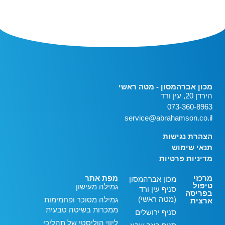
מכון אברהמסון - מטה ראשי
הירדן 20, עין ורד
073-360-8963
service@abrahamson.co.il
הצהרת נגישות
תנאי שימוש
מדיניות פרטיות
מרכזי
מפת אתר
מכון אברהמסון
טיפול
גמילה מעישון
סניף עין ורד
בפריסה
(מטה ראשי)
גמילה מסוכר ופחמימות
ארצית
ממכרות בשיטה טבעית
סניף ירושלים
ליווי הוליסטי של תהליכי