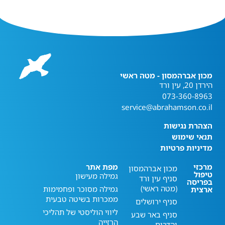
מכון אברהמסון - מטה ראשי
הירדן 20, עין ורד
073-360-8963
service@abrahamson.co.il
הצהרת נגישות
תנאי שימוש
מדיניות פרטיות
מרכזי
מפת אתר
מכון אברהמסון
טיפול
גמילה מעישון
סניף עין ורד
בפריסה
(מטה ראשי)
גמילה מסוכר ופחמימות
ארצית
ממכרות בשיטה טבעית
סניף ירושלים
ליווי הוליסטי של תהליכי
סניף באר שבע
הרזייה
והדרום