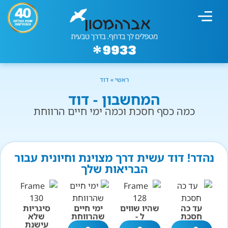
מחשבון עישון
גמילה מעישון
טיפולים נוספים
גמילה ארגונית
חנות המוצרים
גמילה מסוכר ופחמימות
שיטת אברהמסון
ראשי
»
דוד
המחשבון - דוד
כמה כסף חסכת וכמה ימי חיים הרווחת
נהדר! דוד עשית דרך מצוינת וחיונית עבור
הבריאות שלך
עד כה
שהיו שווים
ימי חיים
סיגריות
חסכת
ל -
שהרווחת
שלא
עישנת