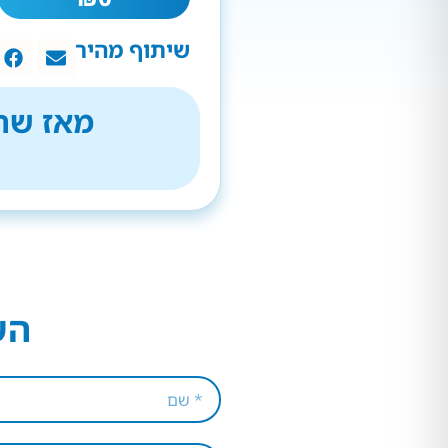
שיתוף מהיר
מאז שהת
הש