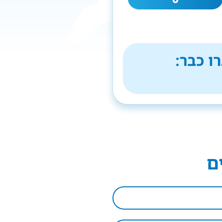
ו כבר:
ם