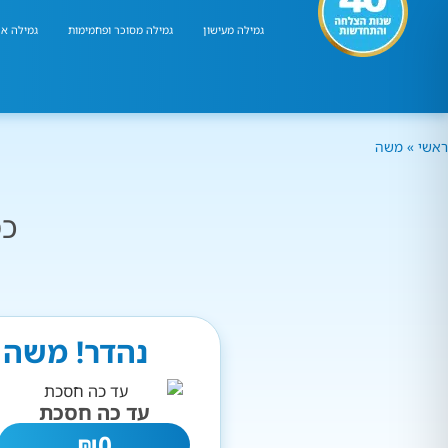
גמילה מעישון
גמילה מסוכר ופחמימות
גמילה אר
ראשי
»
משה
כמ
נהדר! משה 
עד כה חסכת
₪
0