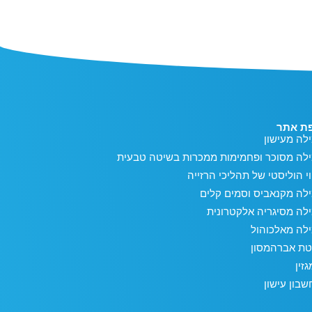
ת אתר
לה מעישון
ילה מסוכר ופחמימות ממכרות בשיטה טבעית
וי הוליסטי של תהליכי הרזייה
לה מקנאביס וסמים קלים
לה מסיגריה אלקטרונית
לה מאלכוהול
טת אברהמסון
זין
בון עישון