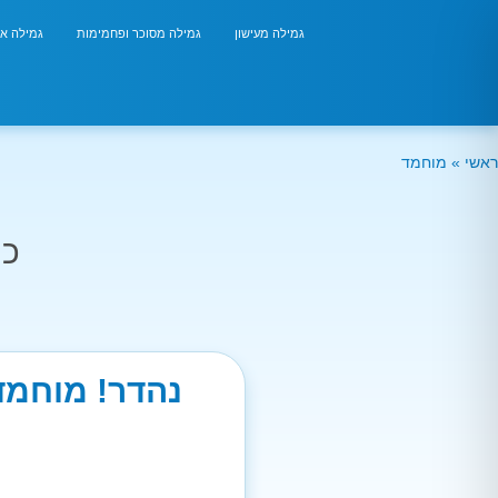
גמילה מעישון
גמילה מסוכר ופחמימות
גמילה אר
ראשי
»
מוחמד
כמ
נהדר! מוחמד