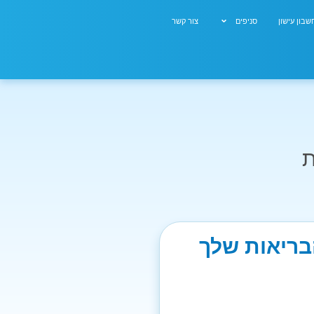
בון עישון
סניפים
צור קשר
ת
בריאות שלך