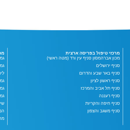
מרכזי טיפול בפריסה ארצית
מפ
מכון אברהמסון סניף עין ורד (מטה ראשי)
גמי
סניף ירושלים
גמ
סניף באר שבע והדרום
ליו
סניף ראשון לציון
גמי
סניף תל אביב והמרכז
גמי
סניף רעננה
גמי
סניף חיפה והקריות
שי
סניף משגב והצפון
המג
מחש