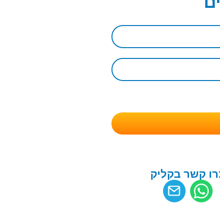
ם
רו קשר בקליק