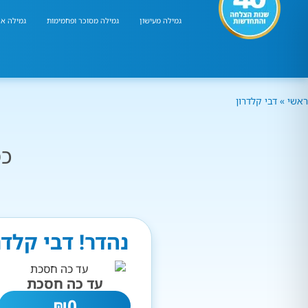
גמילה מעישון
גמילה מסוכר ופחמימות
גמילה אר
ראשי
»
דבי קלדרון
כמ
נהדר! דבי קלד
עד כה חסכת
₪
0