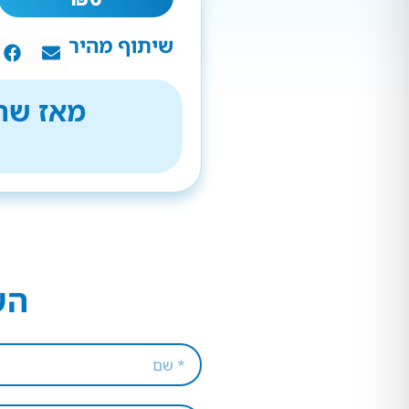
שיתוף מהיר
מאז שהת
הש