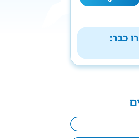
ו כבר:
ם